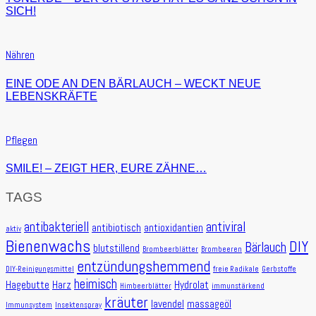
SICH!
Nähren
EINE ODE AN DEN BÄRLAUCH – WECKT NEUE
LEBENSKRÄFTE
Pflegen
SMILE! – ZEIGT HER, EURE ZÄHNE…
TAGS
antibakteriell
antiviral
antibiotisch
antioxidantien
aktiv
Bienenwachs
DIY
Bärlauch
blutstillend
Brombeerblätter
Brombeeren
entzündungshemmend
DIY-Reinigungsmittel
freie Radikale
Gerbstoffe
heimisch
Hagebutte
Harz
Hydrolat
Himbeerblätter
immunstärkend
kräuter
lavendel
massageöl
Immunsystem
Insektenspray