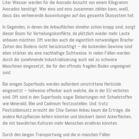
Liter Wasser werden für die Avocado-Anzucht von einem Kilogramm
Avocados benötigt. Wer eins und eins zusammen zählen kann, weiß,
dass das verheerende Auswirkungen auf das gesamte Ökosystem hat.
In Gegenden, in denen die Anbauflächen ohnehin schon knapp sind, sorgt
dieser Boom für Verteilungskonflikte, da plötzlich wieder mehr Leute
anbauen möchten. Oft werden auch die eigentlich notwendigen Brache-
Zeiten des Bodens nicht berücksichtigt – die lockenden Gewinne sind
eben stärker als eine nachhaltige Sichtweise. In vielen Fällen werden
durch die zunehmende Industrialisierung auch viel zu schwere
Maschinen eingesetzt, die für den oftmals fragilen Boden ungeeignet
sind.
Bei einigen Superfoods werden außerdem umstrittene Herbizide
eingesetzt – teilweise offenbar auch welche, die in der EU verboten
sind. Oft sind in den Superfoods sogar Belastungen mit Schadstoffen
wie Mineralöl, Blei und Cadmium festzustellen. Und: trotz
Pestizideinsatz erreicht der Chia-Samen Anbau kaum die Erträge, die
andere Nutzpflanzen liefern könnten und blockiert damit Ackerflächen,
die mit bewährten Kulturen mehr Menschen ernähren könnten.
Durch den langen Transportweg und die in manchen Fällen