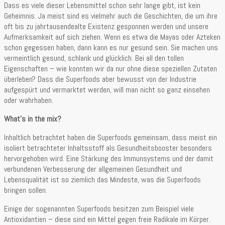
Dass es viele dieser Lebensmittel schon sehr lange gibt, ist kein
Geheimnis. Ja meist sind es vielmehr auch die Geschichten, die um ihre
oft bis zu jahrtausendealte Existenz gesponnen werden und unsere
Aufmerksamkeit auf sich ziehen. Wenn es etwa die Mayas oder Azteken
schon gegessen haben, dann kann es nur gesund sein. Sie machen uns
vermeintlich gesund, schlank und glücklich. Bei all den tollen
Eigenschaften – wie konnten wir da nur ohne diese speziellen Zutaten
überleben? Dass die Superfoods aber bewusst von der Industrie
aufgespürt und vermarktet werden, will man nicht so ganz einsehen
oder wahrhaben.
What’s in the mix?
Inhaltlich betrachtet haben die Superfoods gemeinsam, dass meist ein
isoliert betrachteter Inhaltsstoff als Gesundheitsbooster besonders
hervorgehoben wird. Eine Stärkung des Immunsystems und der damit
verbundenen Verbesserung der allgemeinen Gesundheit und
Lebensqualität ist so ziemlich das Mindeste, was die Superfoods
bringen sollen.
Einige der sogenannten Superfoods besitzen zum Beispiel viele
Antioxidantien – diese sind ein Mittel gegen freie Radikale im Körper.