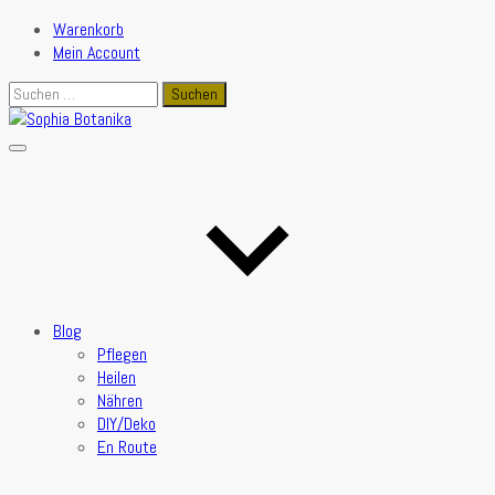
Warenkorb
Mein Account
Suchen
nach:
Blog
Pflegen
Heilen
Nähren
DIY/Deko
En Route