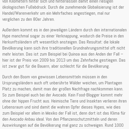
von Kilometern hinter sich und hinterlassen damit einen riesigen
ökologischen Fußabdruck. Durch die zunehmende Globalisierung ist der
Handel/Warenverkehr um ein Mehrfaches angestiegen, mal nur
verglichen zu den 80er Jahren.
Außerdem kommt es in den jeweiligen Ländern durch den internationalen
Hype manchmal sogar zu einer Verknappung, wodurch die Preise in den
Herkunftsländern oft wesentlich ansteigen. Das Resultat: die lokale
Bevölkerung kann sich ihre traditionellen Grundnahrungsmittel oft nicht
mehr leisten. Das ist zum Beispiel bei Quinoa aus den Anden der Fall –
hier ist der Preis von 2009 bis 2013 um das Zehnfache gestiegen. Das
ist zwar gut für die Bauern, aber schlecht für die Bevölkerung.
Durch den Boom von gewissen Lebensmitteln müssen in den
Ursprungsländern auch oft unberührte Wälder weichen, um Plantagen
Platz zu machen, damit man der großen Nachfrage nachkommen kann.
So zum Beispiel auch bei der Avocado. Kein Food-Blogger kommt mehr
ohne der hippen Frucht aus. Heimische Tiere und Insekten verlieren ihren
Lebensraum und sind damit die wahren Opfer dieses Hypes, wie dies
zum Beispiel vor allem in Mexiko der Fall ist, denn dort ist das Klima für
den Avocado-Anbau ideal. Von den Pflanzenschutzmitteln und deren
Auswirkungen auf die Bevölkerung mal ganz zu schweigen. Rund 1000