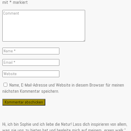
mit
*
markiert
Comment
Name
*
Email
*
Website
Name, E-Mail-Adresse und Website in diesem Browser für meinen
nächsten Kommentar speichern.
Hi, ich bin Sophie und ich liebe die Natur! Lass dich inspirieren von allem,
was sie uns zu bieten hat und begleite mich auf meinem „green walk.”