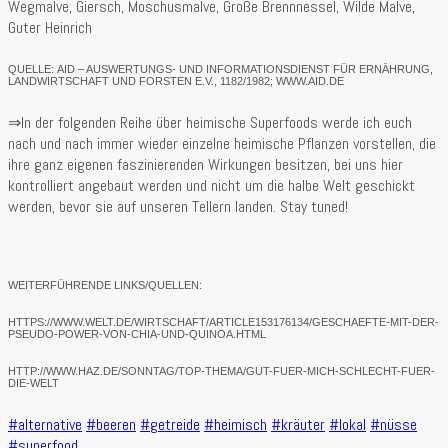
Wegmalve, Giersch, Moschusmalve, Große Brennnessel, Wilde Malve,
Guter Heinrich
QUELLE: AID – AUSWERTUNGS- UND INFORMATIONSDIENST FÜR ERNÄHRUNG,
LANDWIRTSCHAFT UND FORSTEN E.V., 1182/1982; WWW.AID.DE
⇒In der folgenden Reihe über heimische Superfoods werde ich euch
nach und nach immer wieder einzelne heimische Pflanzen vorstellen, die
ihre ganz eigenen faszinierenden Wirkungen besitzen, bei uns hier
kontrolliert angebaut werden und nicht um die halbe Welt geschickt
werden, bevor sie auf unseren Tellern landen. Stay tuned!
WEITERFÜHRENDE LINKS/QUELLEN:
HTTPS://WWW.WELT.DE/WIRTSCHAFT/ARTICLE153176134/GESCHAEFTE-MIT-DER-
PSEUDO-POWER-VON-CHIA-UND-QUINOA.HTML
HTTP://WWW.HAZ.DE/SONNTAG/TOP-THEMA/GUT-FUER-MICH-SCHLECHT-FUER-
DIE-WELT
#alternative
#beeren
#getreide
#heimisch
#kräuter
#lokal
#nüsse
#superfood