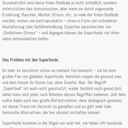
Grundsätzlich sind diese freien Radikale ja nicht schädlich, sondern
unterstützen das Immunsystem, aber wenn es durch ungesunde
Ernährung, Rauchen, Alkohol, Stress, etc. zu viele der freien Radikale
werden, wirken sie kontraproduktiv – etwa in Form von schnellerer
Hautalterung oder Gefäßverkalkung. Experten sprechen hier von
„Oxidativem Stress“ – und dagegen können die Superfoods mit ihren
vielen Antioxidantien helfen.
Das Problem mit den Superfoods
Ihr habt es bestimmt schon an meinem Ton bemerkt – ich bin kein
großer Fan von globalen Superfoods. Natürlich mögen die gesund sein
und dem Körper ihr Gutes tun, ohne Zweifel. Aber: Der Begriff
„Superfood“ ist auch nicht geschützt, weder fachlich noch gesetzlich,
daher kann sich jeder nach Belieben dieses Begriffes bedienen. Und: Man
sollte dabei auch das große Bild betrachten, denn ökologisch gesehen
ist dieser Trend mit Vorsicht zu genießen und es gibt viele tolle
heimische Alternativen, die hier absolut mithalten können.
Superfoods kommen in der Regel von weit her, sie haben oft tausende