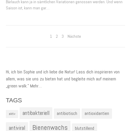
Bärlauch kann ja in sämtlichen Variationen genossen werden. Und wenn
Saison ist, kann man gar…
BEITRAGSNAVIGATION
1
2
3
Nächste
Hi, ich bin Sophie und ich liebe die Natur! Lass dich inspirieren von
allem, was sie uns zu bieten hat und begleite mich auf meinem
„green walk.”
Mehr…
TAGS
antibakteriell
antibiotisch
antioxidantien
aktiv
Bienenwachs
antiviral
blutstillend