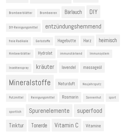
DIY
Bärlauch
Brombeerblätter
Brombeeren
entzündungshemmend
DIY-Reinigungsmittel
heimisch
Hagebutte
Harz
freie Radikale
Gerbstoffe
Hydrolat
Himbeerblätter
immunstärkend
Immunsystem
kräuter
lavendel
massageöl
Insektenspray
Mineralstoffe
Naturduft
Neujahrsputz
Rosmarin
Putzmittel
Reinigungsmittel
Sonnenhut
sport
Spurenelemente
superfood
sportlich
Vitamin C
Tinktur
Tonerde
Vitamine