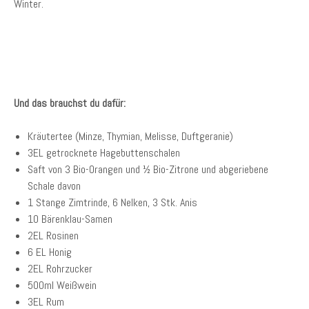
Winter.
Und das brauchst du dafür:
Kräutertee (Minze, Thymian, Melisse, Duftgeranie)
3EL getrocknete Hagebuttenschalen
Saft von 3 Bio-Orangen und ½ Bio-Zitrone und abgeriebene
Schale davon
1 Stange Zimtrinde, 6 Nelken, 3 Stk. Anis
10 Bärenklau-Samen
2EL Rosinen
6 EL Honig
2EL Rohrzucker
500ml Weißwein
3EL Rum