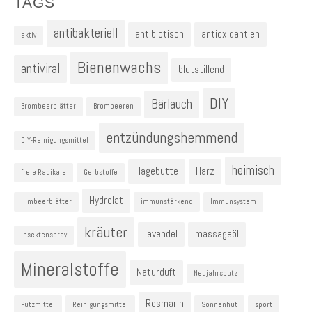
TAGS
antibakteriell
antibiotisch
antioxidantien
aktiv
Bienenwachs
antiviral
blutstillend
DIY
Bärlauch
Brombeerblätter
Brombeeren
entzündungshemmend
DIY-Reinigungsmittel
heimisch
Hagebutte
Harz
freie Radikale
Gerbstoffe
Hydrolat
Himbeerblätter
immunstärkend
Immunsystem
kräuter
lavendel
massageöl
Insektenspray
Mineralstoffe
Naturduft
Neujahrsputz
Rosmarin
Putzmittel
Reinigungsmittel
Sonnenhut
sport