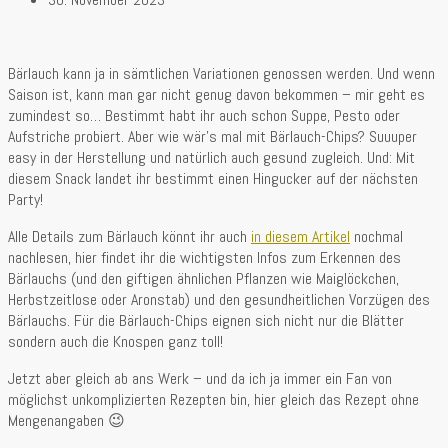
Bärlauch kann ja in sämtlichen Variationen genossen werden. Und wenn
Saison ist, kann man gar nicht genug davon bekommen – mir geht es
zumindest so… Bestimmt habt ihr auch schon Suppe, Pesto oder
Aufstriche probiert. Aber wie wär’s mal mit Bärlauch-Chips? Suuuper
easy in der Herstellung und natürlich auch gesund zugleich. Und: Mit
diesem Snack landet ihr bestimmt einen Hingucker auf der nächsten
Party!
Alle Details zum Bärlauch könnt ihr auch
in diesem Artikel
nochmal
nachlesen, hier findet ihr die wichtigsten Infos zum Erkennen des
Bärlauchs (und den giftigen ähnlichen Pflanzen wie Maiglöckchen,
Herbstzeitlose oder Aronstab) und den gesundheitlichen Vorzügen des
Bärlauchs. Für die Bärlauch-Chips eignen sich nicht nur die Blätter
sondern auch die Knospen ganz toll!
Jetzt aber gleich ab ans Werk – und da ich ja immer ein Fan von
möglichst unkomplizierten Rezepten bin, hier gleich das Rezept ohne
Mengenangaben 😉