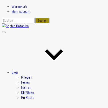
Warenkorb
Mein Account
Suchen
nach:
Blog
Pflegen
Heilen
Nähren
DIY/Deko
En Route