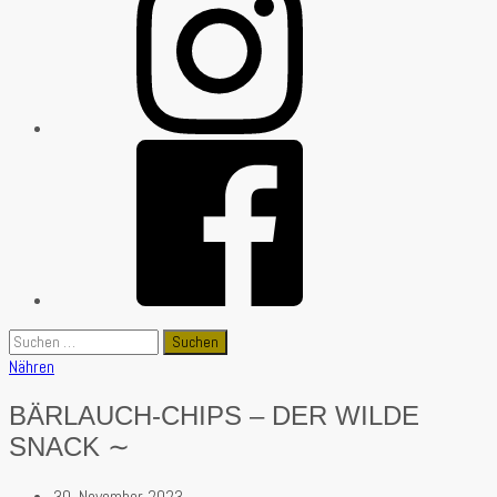
Suchen
nach:
Nähren
BÄRLAUCH-CHIPS – DER WILDE
SNACK ∼
30. November 2023