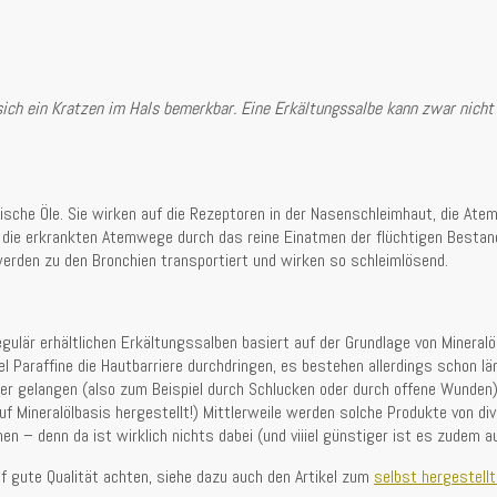
ich ein Kratzen im Hals bemerkbar. Eine Erkältungssalbe kann zwar nicht 
rische Öle. Sie wirken auf die Rezeptoren in der Nasenschleimhaut, die At
auf die erkrankten Atemwege durch das reine Einatmen der flüchtigen Besta
 werden zu den Bronchien transportiert und wirken so schleimlösend.
gulär erhältlichen Erkältungssalben basiert auf der Grundlage von Mineralö
el Paraffine die Hautbarriere durchdringen, es bestehen allerdings schon 
örper gelangen (also zum Beispiel durch Schlucken oder durch offene Wunde
f Mineralölbasis hergestellt!) Mittlerweile werden solche Produkte von div
n – denn da ist wirklich nichts dabei (und viiiel günstiger ist es zudem a
f gute Qualität achten, siehe dazu auch den Artikel zum
selbst hergestell