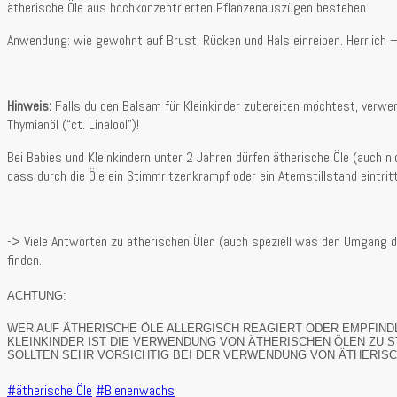
ätherische Öle aus hochkonzentrierten Pflanzenauszügen bestehen.
Anwendung: wie gewohnt auf Brust, Rücken und Hals einreiben. Herrlich –
Hinweis:
Falls du den Balsam für Kleinkinder zubereiten möchtest, verwe
Thymianöl (“ct. Linalool”)!
Bei Babies und Kleinkindern unter 2 Jahren dürfen ätherische Öle (auch n
dass durch die Öle ein Stimmritzenkrampf oder ein Atemstillstand eintritt
-> Viele Antworten zu ätherischen Ölen (auch speziell was den Umgang da
finden.
ACHTUNG:
WER AUF ÄTHERISCHE ÖLE ALLERGISCH REAGIERT ODER EMPFIND
KLEINKINDER IST DIE VERWENDUNG VON ÄTHERISCHEN ÖLEN ZU 
SOLLTEN SEHR VORSICHTIG BEI DER VERWENDUNG VON ÄTHERIS
#ätherische Öle
#Bienenwachs