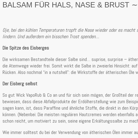
BALSAM FÜR HALS, NASE & BRUST ∼
Oje, bei den kühlen Temperaturen tropft die Nase wieder oder es macht s
lindern. Und außerdem ein bisschen Trost spenden…
Die Spitze des Eisberges
Die wirksamen Bestandteile dieser Salbe sind… suprise, surprise – äthe
die Atemwege wieder frei. Somit wirkt die Salbe in zweierlei Hinsicht: 
Rücken. Also nochmal “in a nutshell”: die Wirkstoffe der ätherischen Öle
Der Eisberg selbst
So gut Wick VapoRub & Co an und für sich sein mögen, der Großteil der re
bewiesen, dass diese Abfallprodukte der Erdölherstellung wie zum Beispi
sagen kann, ist, dass Paraffine und ähnliche Stoffe, die direkt in den K
können. (Nebenbei: Die meisten regulären Hautcremes werden ebenfalls au
schon reicht, um motiviert zu sein, seine eigene Erkältungssalbe zu mache
Wie immer solltest du bei der Verwendung von ätherischen Ölen immer au