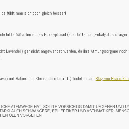
 da fühlt man sich doch gleich besser!
nde bitte
nur
ätherisches Eukalyptusöl (aber bitte nur „Eukalyptus staigeri
icht Lavendel!) gar nicht angewendet werden, da ihre Atmungsorgane noch n
!
von mit Babies und Kleinkindern betrifft) findet ihr am
Blog von Eliane Z
LICHE ATEMWEGE HAT, SOLLTE VORSICHTIG DAMIT UMGEHEN UND U
STARK! AUCH SCHWANGERE, EPILEPTIKER UND ASTHMATIKER, MENS
CHEN ÖLEN VORGEHEN!