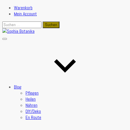
Warenkorb
Mein Account
Suchen
nach:
Blog
Pflegen
Heilen
Nähren
DIY/Deko
En Route