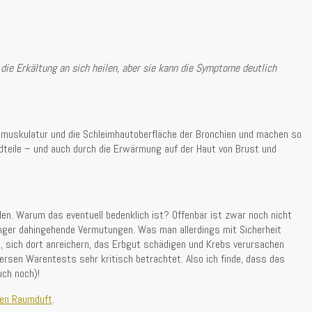
die Erkältung an sich heilen, aber sie kann die Symptome deutlich
emmuskulatur und die Schleimhautoberfläche der Bronchien und machen so
ndteile – und auch durch die Erwärmung auf der Haut von Brust und
len. Warum das eventuell bedenklich ist? Offenbar ist zwar noch nicht
länger dahingehende Vermutungen. Was man allerdings mit Sicherheit
n), sich dort anreichern, das Erbgut schädigen und Krebs verursachen
ersen Warentests sehr kritisch betrachtet. Also ich finde, dass das
uch noch)!
ten Raumduft
.