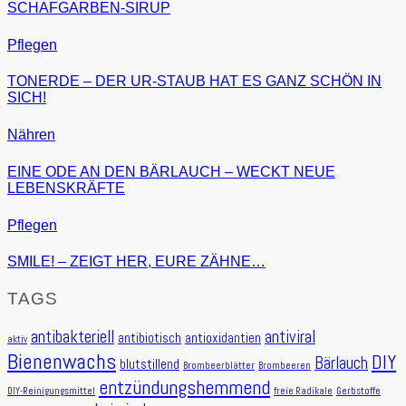
SCHAFGARBEN-SIRUP
Pflegen
TONERDE – DER UR-STAUB HAT ES GANZ SCHÖN IN
SICH!
Nähren
EINE ODE AN DEN BÄRLAUCH – WECKT NEUE
LEBENSKRÄFTE
Pflegen
SMILE! – ZEIGT HER, EURE ZÄHNE…
TAGS
antibakteriell
antiviral
antibiotisch
antioxidantien
aktiv
Bienenwachs
DIY
Bärlauch
blutstillend
Brombeerblätter
Brombeeren
entzündungshemmend
DIY-Reinigungsmittel
freie Radikale
Gerbstoffe