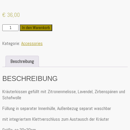
€
36,00
Kräuterkissen
In den Warenkorb
olive
Menge
Kategorie:
Accessories
Beschreibung
BESCHREIBUNG
Kräuterkissen gefüllt mit Zitronenmelisse, Lavendel, Zirbenspänen und
Schafwolle
Füllung in separater Innenhülle, Außenbezug separat waschbar
mit integriertem Klettverschluss zum Austausch der Kräuter
Größe: ca.30x30cm