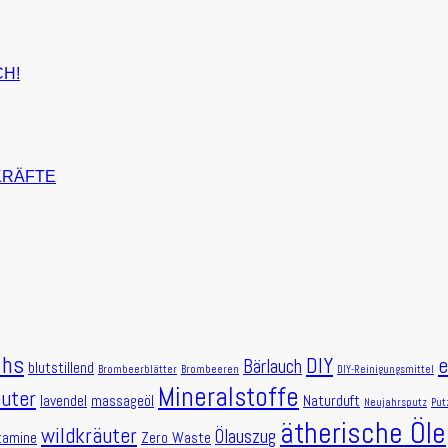
CH!
KRÄFTE
chs
DIY
Bärlauch
blutstillend
Brombeerblätter
Brombeeren
DIY-Reinigungsmittel
Mineralstoffe
äuter
lavendel
massageöl
Naturduft
Neujahrsputz
Put
ätherische Öle
wildkräuter
Ölauszug
tamine
Zero Waste