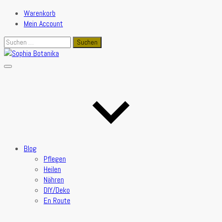
Warenkorb
Mein Account
Suchen
nach:
Blog
Pflegen
Heilen
Nähren
DIY/Deko
En Route