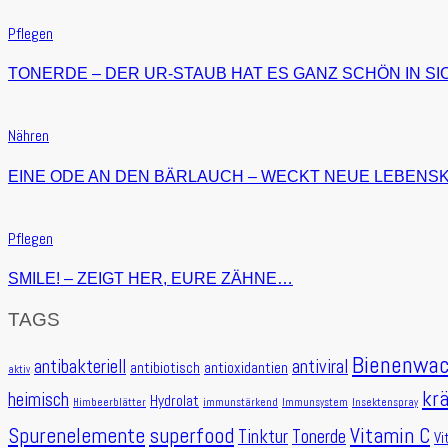
Pflegen
TONERDE – DER UR-STAUB HAT ES GANZ SCHÖN IN SI
Nähren
EINE ODE AN DEN BÄRLAUCH – WECKT NEUE LEBENS
Pflegen
SMILE! – ZEIGT HER, EURE ZÄHNE…
TAGS
Bienenwa
antibakteriell
antiviral
antibiotisch
antioxidantien
aktiv
kr
heimisch
Hydrolat
Himbeerblätter
immunstärkend
Immunsystem
Insektenspray
Spurenelemente
superfood
Vitamin C
Tinktur
Tonerde
Vi