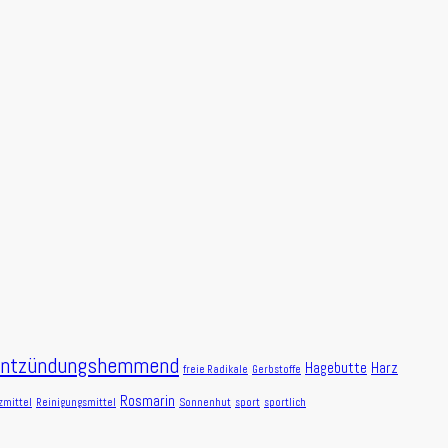
entzündungshemmend
Hagebutte
Harz
freie Radikale
Gerbstoffe
Rosmarin
zmittel
Reinigungsmittel
Sonnenhut
sport
sportlich