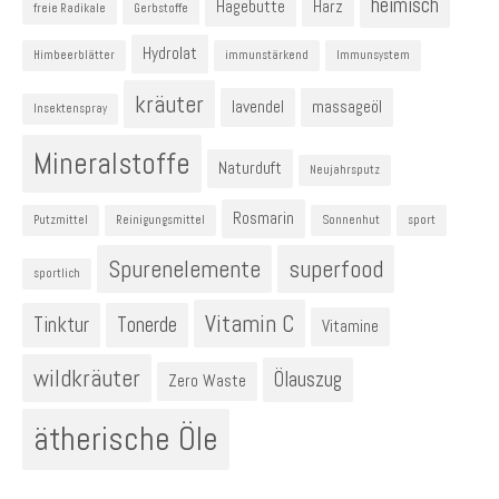
heimisch
Hagebutte
Harz
freie Radikale
Gerbstoffe
Hydrolat
Himbeerblätter
immunstärkend
Immunsystem
kräuter
lavendel
massageöl
Insektenspray
Mineralstoffe
Naturduft
Neujahrsputz
Rosmarin
Putzmittel
Reinigungsmittel
Sonnenhut
sport
Spurenelemente
superfood
sportlich
Vitamin C
Tinktur
Tonerde
Vitamine
wildkräuter
Ölauszug
Zero Waste
ätherische Öle