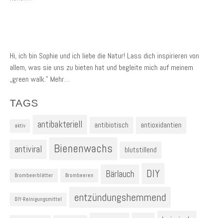
Hi, ich bin Sophie und ich liebe die Natur! Lass dich inspirieren von
allem, was sie uns zu bieten hat und begleite mich auf meinem
„green walk.”
Mehr…
TAGS
antibakteriell
antibiotisch
antioxidantien
aktiv
Bienenwachs
antiviral
blutstillend
DIY
Bärlauch
Brombeerblätter
Brombeeren
entzündungshemmend
DIY-Reinigungsmittel