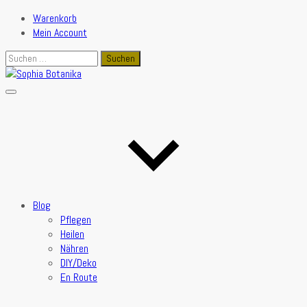
Warenkorb
Mein Account
Suchen
nach:
Blog
Pflegen
Heilen
Nähren
DIY/Deko
En Route