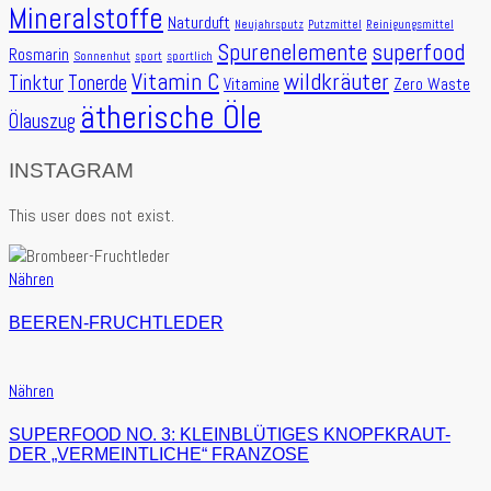
Mineralstoffe
Naturduft
Neujahrsputz
Putzmittel
Reinigungsmittel
Spurenelemente
superfood
Rosmarin
Sonnenhut
sport
sportlich
Vitamin C
wildkräuter
Tinktur
Tonerde
Vitamine
Zero Waste
ätherische Öle
Ölauszug
INSTAGRAM
This user does not exist.
Nähren
BEEREN-FRUCHTLEDER
Nähren
SUPERFOOD NO. 3: KLEINBLÜTIGES KNOPFKRAUT-
DER „VERMEINTLICHE“ FRANZOSE