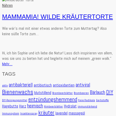
Nähren
MAMMAMIA! WILDE KRÄUTERTORTE
Wie wär’s mal mit einer etwas anderen Torte zum Muttertag? Also
keine süße Torte zum…
Hi, ich bin Sophie und ich liebe die Natur! Lass dich inspirieren von allem,
was sie uns zu bieten hat und begleite mich auf meinem „green walk.”
Mehr…
TAGS
antibakteriell
antiviral
antibiotisch
antioxidantien
aktiv
Bienenwachs
DIY
Bärlauch
blutstillend
Brombeerblätter
Brombeeren
entzündungshemmend
DIY-Reinigungsmittel
freie Radikale
Gerbstoffe
heimisch
Hagebutte
Harz
Hydrolat
Himbeerblätter
immunstärkend
kräuter
lavendel
massageöl
Immunsystem
Insektenspray